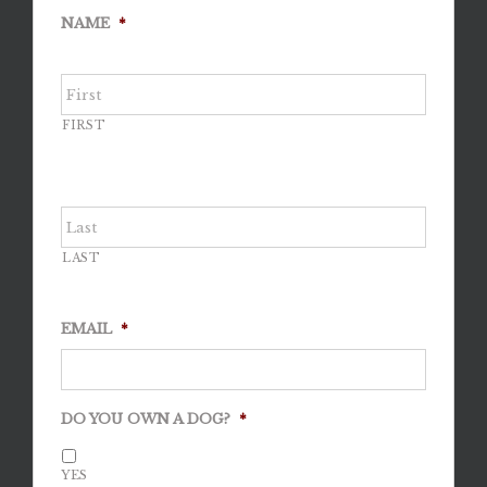
NAME
*
FIRST
LAST
EMAIL
*
DO YOU OWN A DOG?
*
YES