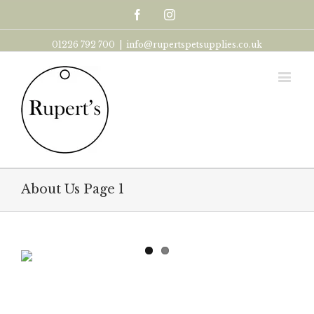
Facebook
Instagram
01226 792 700
|
info@rupertspetsupplies.co.uk
About Us Page 1